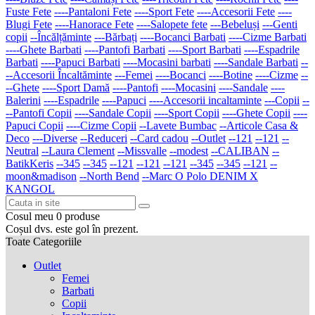
Fuste Fete
----Pantaloni Fete
----Sport Fete
----Accesorii Fete
----
Blugi Fete
----Hanorace Fete
----Salopete fete
---Bebeluși
---Genti
copii
--Încălțăminte
---Bărbați
----Bocanci Barbati
----Cizme Barbati
----Ghete Barbati
----Pantofi Barbati
----Sport Barbati
----Espadrile
Barbati
----Papuci Barbati
----Mocasini barbati
----Sandale Barbati
--
--Accesorii Încaltăminte
---Femei
----Bocanci
----Botine
----Cizme
--
--Ghete
----Sport Damă
----Pantofi
----Mocasini
----Sandale
----
Balerini
----Espadrile
----Papuci
----Accesorii incaltaminte
---Copii
--
--Pantofi Copii
----Sandale Copii
----Sport Copii
----Ghete Copii
----
Papuci Copii
----Cizme Copii
--Lavete Bumbac
--Articole Casa &
Deco
---Diverse
--Reduceri
--Card cadou
--Outlet
--121
--121
--
Neutral
--Laura Clement
--Missvalle
--modest
--CALIBAN
--
BatikKeris
--345
--345
--121
--121
--121
--345
--345
--121
--
moon&madison
--North Bend
--Marc O Polo DENIM X
KANGOL
Cosul meu
0
produse
Coșul dvs. este gol în prezent.
Toate Categoriile
Outlet
Femei
Barbati
Copii