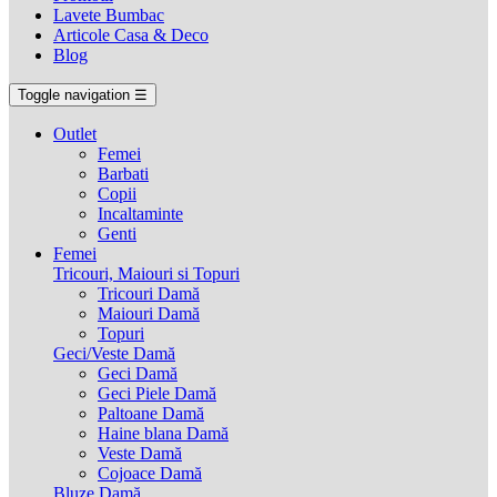
Lavete Bumbac
Articole Casa & Deco
Blog
Toggle navigation
☰
Outlet
Femei
Barbati
Copii
Incaltaminte
Genti
Femei
Tricouri, Maiouri si Topuri
Tricouri Damă
Maiouri Damă
Topuri
Geci/Veste Damă
Geci Damă
Geci Piele Damă
Paltoane Damă
Haine blana Damă
Veste Damă
Cojoace Damă
Bluze Damă