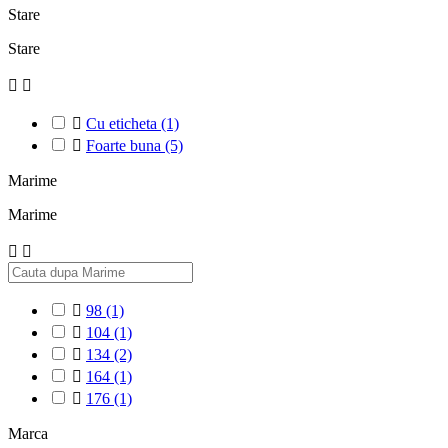
Stare
Stare



Cu eticheta
(1)

Foarte buna
(5)
Marime
Marime



98
(1)

104
(1)

134
(2)

164
(1)

176
(1)
Marca