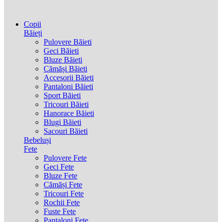
Copii
Băieți
Pulovere Băieti
Geci Băieti
Bluze Băieti
Cămăși Băieti
Accesorii Băieti
Pantaloni Băieti
Sport Băieti
Tricouri Băieti
Hanorace Băieti
Blugi Băieti
Sacouri Băieti
Bebeluși
Fete
Pulovere Fete
Geci Fete
Bluze Fete
Cămăși Fete
Tricouri Fete
Rochii Fete
Fuste Fete
Pantaloni Fete