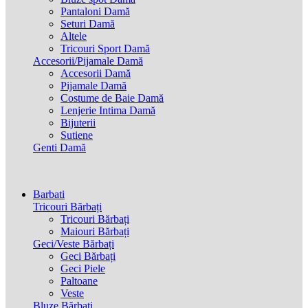
Pantaloni Damă
Seturi Damă
Altele
Tricouri Sport Damă
Accesorii/Pijamale Damă
Accesorii Damă
Pijamale Damă
Costume de Baie Damă
Lenjerie Intima Damă
Bijuterii
Sutiene
Genti Damă
Barbati
Tricouri Bărbați
Tricouri Bărbați
Maiouri Bărbați
Geci/Veste Bărbați
Geci Bărbați
Geci Piele
Paltoane
Veste
Bluze Bărbați