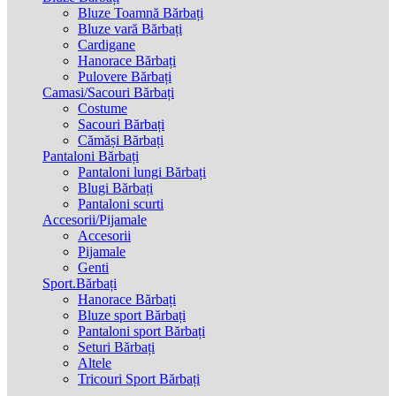
Bluze Toamnă Bărbați
Bluze vară Bărbați
Cardigane
Hanorace Bărbați
Pulovere Bărbați
Camasi/Sacouri Bărbați
Costume
Sacouri Bărbați
Cămăși Bărbați
Pantaloni Bărbați
Pantaloni lungi Bărbați
Blugi Bărbați
Pantaloni scurti
Accesorii/Pijamale
Accesorii
Pijamale
Genti
Sport.Bărbați
Hanorace Bărbați
Bluze sport Bărbați
Pantaloni sport Bărbați
Seturi Bărbați
Altele
Tricouri Sport Bărbați