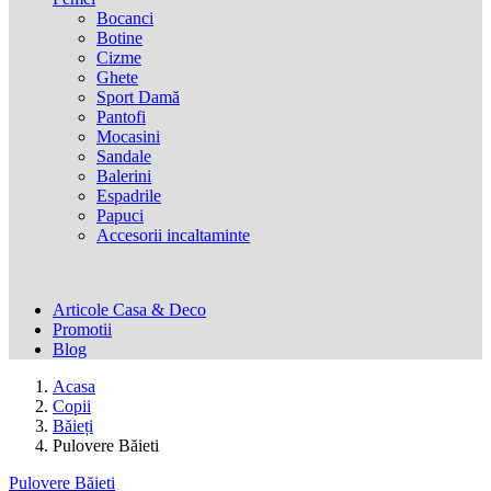
Bocanci
Botine
Cizme
Ghete
Sport Damă
Pantofi
Mocasini
Sandale
Balerini
Espadrile
Papuci
Accesorii incaltaminte
Articole Casa & Deco
Promotii
Blog
Acasa
Copii
Băieți
Pulovere Băieti
Pulovere Băieti