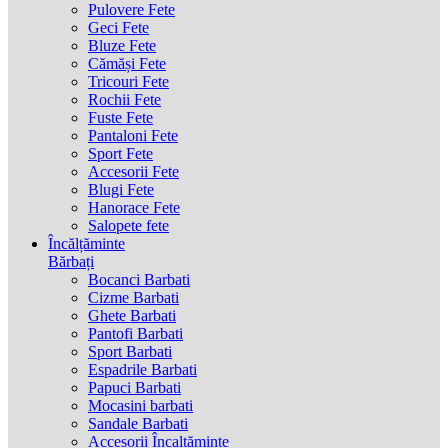
Pulovere Fete
Geci Fete
Bluze Fete
Cămăși Fete
Tricouri Fete
Rochii Fete
Fuste Fete
Pantaloni Fete
Sport Fete
Accesorii Fete
Blugi Fete
Hanorace Fete
Salopete fete
Încălțăminte
Bărbați
Bocanci Barbati
Cizme Barbati
Ghete Barbati
Pantofi Barbati
Sport Barbati
Espadrile Barbati
Papuci Barbati
Mocasini barbati
Sandale Barbati
Accesorii Încaltăminte