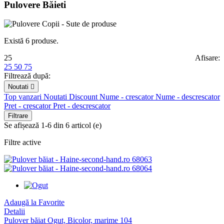
Pulovere Băieti
Există 6 produse.
25
Afisare:
25
50
75
Filtrează după:
Noutati

Top vanzari
Noutati
Discount
Nume - crescator
Nume - descrescator
Pret - crescator
Pret - descrescator
Filtrare
Se afișează 1-6 din 6 articol (e)
Filtre active
Adaugă la Favorite
Detalii
Pulover băiat Ogut, Bicolor, marime 104