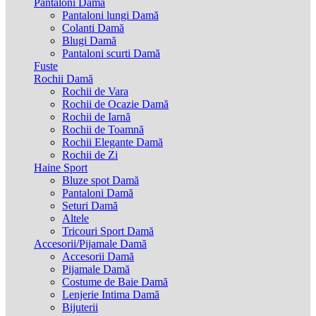
Pantaloni Damă
Pantaloni lungi Damă
Colanti Damă
Blugi Damă
Pantaloni scurti Damă
Fuste
Rochii Damă
Rochii de Vara
Rochii de Ocazie Damă
Rochii de Iarnă
Rochii de Toamnă
Rochii Elegante Damă
Rochii de Zi
Haine Sport
Bluze spot Damă
Pantaloni Damă
Seturi Damă
Altele
Tricouri Sport Damă
Accesorii/Pijamale Damă
Accesorii Damă
Pijamale Damă
Costume de Baie Damă
Lenjerie Intima Damă
Bijuterii