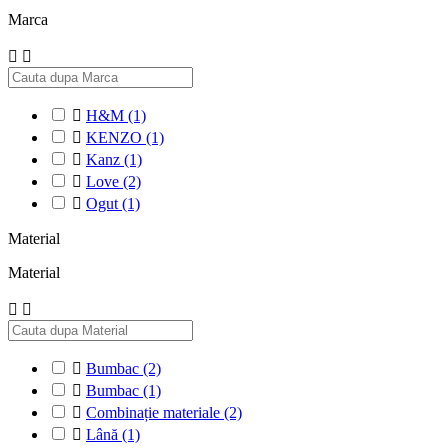
Marca



H&M
(1)

KENZO
(1)

Kanz
(1)

Love
(2)

Ogut
(1)
Material
Material



Bumbac
(2)

Bumbac
(1)

Combinație materiale
(2)

Lână
(1)