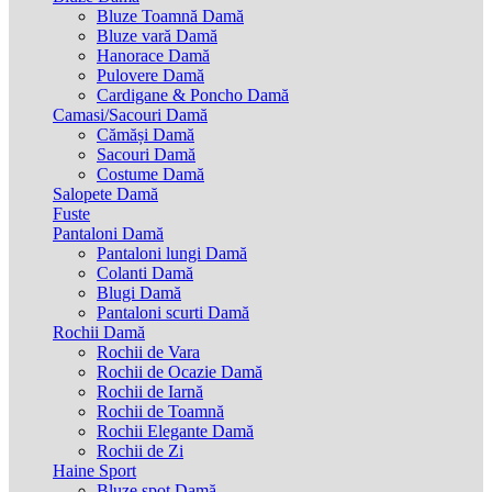
Bluze Toamnă Damă
Bluze vară Damă
Hanorace Damă
Pulovere Damă
Cardigane & Poncho Damă
Camasi/Sacouri Damă
Cămăși Damă
Sacouri Damă
Costume Damă
Salopete Damă
Fuste
Pantaloni Damă
Pantaloni lungi Damă
Colanti Damă
Blugi Damă
Pantaloni scurti Damă
Rochii Damă
Rochii de Vara
Rochii de Ocazie Damă
Rochii de Iarnă
Rochii de Toamnă
Rochii Elegante Damă
Rochii de Zi
Haine Sport
Bluze spot Damă