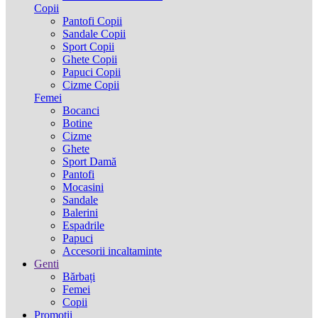
Copii
Pantofi Copii
Sandale Copii
Sport Copii
Ghete Copii
Papuci Copii
Cizme Copii
Femei
Bocanci
Botine
Cizme
Ghete
Sport Damă
Pantofi
Mocasini
Sandale
Balerini
Espadrile
Papuci
Accesorii incaltaminte
Genti
Bărbați
Femei
Copii
Promotii