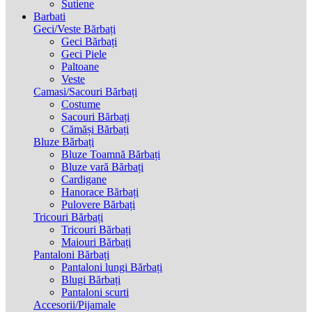
Sutiene
Barbati
Geci/Veste Bărbați
Geci Bărbați
Geci Piele
Paltoane
Veste
Camasi/Sacouri Bărbați
Costume
Sacouri Bărbați
Cămăși Bărbați
Bluze Bărbați
Bluze Toamnă Bărbați
Bluze vară Bărbați
Cardigane
Hanorace Bărbați
Pulovere Bărbați
Tricouri Bărbați
Tricouri Bărbați
Maiouri Bărbați
Pantaloni Bărbați
Pantaloni lungi Bărbați
Blugi Bărbați
Pantaloni scurti
Accesorii/Pijamale