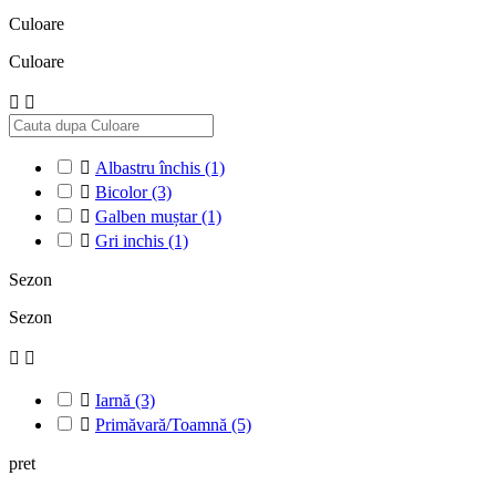
Culoare
Culoare



Albastru închis
(1)

Bicolor
(3)

Galben muștar
(1)

Gri inchis
(1)
Sezon
Sezon



Iarnă
(3)

Primăvară/Toamnă
(5)
pret