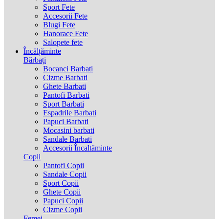
Sport Fete
Accesorii Fete
Blugi Fete
Hanorace Fete
Salopete fete
Încălțăminte
Bărbați
Bocanci Barbati
Cizme Barbati
Ghete Barbati
Pantofi Barbati
Sport Barbati
Espadrile Barbati
Papuci Barbati
Mocasini barbati
Sandale Barbati
Accesorii Încaltăminte
Copii
Pantofi Copii
Sandale Copii
Sport Copii
Ghete Copii
Papuci Copii
Cizme Copii
Femei