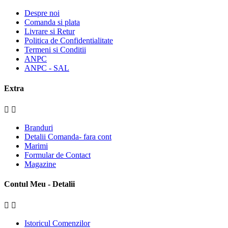
Despre noi
Comanda si plata
Livrare si Retur
Politica de Confidentialitate
Termeni si Conditii
ANPC
ANPC - SAL
Extra


Branduri
Detalii Comanda- fara cont
Marimi
Formular de Contact
Magazine
Contul Meu - Detalii


Istoricul Comenzilor