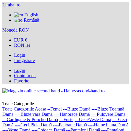
Limba:
ro
English
Română
Moneda
RON
EUR €
RON lei
Login
Inregistrare
Login
Contul meu
Favorite
Toate Categoriile
Toate Categoriile
Acasa
--Femei
---Bluze Damă
----Bluze Toamnă
Damă
----Bluze vară Damă
----Hanorace Damă
----Pulovere Damă
-
---Cardigane & Poncho Damă
---Fuste
---Geci/Veste Damă
----Geci
Damă
----Geci Piele Damă
----Paltoane Damă
----Haine blana Damă
----Veste Damă
----Cojoace Damă
---Pantaloni Damă
----Pantaloni