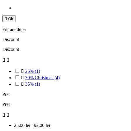

Ok
Filtrare dupa
Discount
Discount



25%
(1)

30% Christmas
(4)

35%
(1)
Pret
Pret


25,00 lei - 92,00 lei