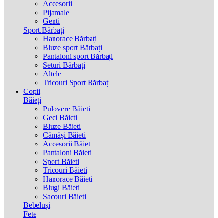
Accesorii
Pijamale
Genti
Sport.Bărbați
Hanorace Bărbați
Bluze sport Bărbați
Pantaloni sport Bărbați
Seturi Bărbați
Altele
Tricouri Sport Bărbați
Copii
Băieți
Pulovere Băieti
Geci Băieti
Bluze Băieti
Cămăși Băieti
Accesorii Băieti
Pantaloni Băieti
Sport Băieti
Tricouri Băieti
Hanorace Băieti
Blugi Băieti
Sacouri Băieti
Bebeluși
Fete