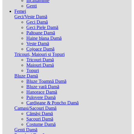
Incaltaminte
Genti
Femei
Geci/Veste Damă
Geci Damă
Geci Piele Damă
Paltoane Damă
Haine blana Damă
Veste Damă
Cojoace Damă
Tricouri, Maiouri si Topuri
Tricouri Damă
Maiouri Damă
Topuri
Bluze Damă
Bluze Toamnă Damă
Bluze vară Damă
Hanorace Damă
Pulovere Damă
Cardigane & Poncho Damă
Camasi/Sacouri Damă
Cămăși Damă
Sacouri Damă
Costume Damă
Genti Damă