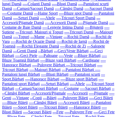
lungi Damă
----Colanti Damă
----Blugi Damă
----Pantaloni scurti
Damă
---Camasi/Sacouri Damă
----Cămăși Damă
----Sacouri Damă
----Costume Damă
---Haine Sport
----Bluze spot Damă
----Pantaloni
Damă
----Seturi Damă
----Altele
----Tricouri Sport Damă
---
Accesorii/Pijamale Damă
----Accesorii Damă
----Pijamale Damă
----
Costume de Baie Damă
----Lenjerie Intima Damă
----Bijuterii
----
Sutiene
---Tricouri, Maiouri si Topuri
----Tricouri Damă
----Maiouri
Damă
----Topuri
---Mame
---Vintage
---Rochii Damă
----Rochii de
Vara
----Rochii de Ocazie Damă
----Rochii de Iarnă
----Rochii de
Toamnă
----Rochii Elegante Damă
----Rochii de Zi
---Salopete
Damă
---Genti Damă
--Bărbați
---Geci/Veste Bărbați
----Geci
Bărbați
----Geci Piele
----Paltoane
----Veste
---Bluze Bărbați
----
Bluze Toamnă Bărbați
----Bluze vară Bărbați
----Cardigane
----
Hanorace Bărbați
----Pulovere Bărbați
---Tricouri Bărbați
----
Tricouri Bărbați
----Maiouri Bărbați
---Pantaloni Bărbați
----
Pantaloni lungi Bărbați
----Blugi Bărbați
----Pantaloni scurti
---
Sport.Bărbați
----Hanorace Bărbați
----Bluze sport Bărbați
----
Pantaloni sport Bărbați
----Seturi Bărbați
----Altele
----Tricouri Sport
Bărbați
---Camasi/Sacouri Bărbați
----Costume
----Sacouri Bărbați
--
--Cămăși Bărbați
---Accesorii/Pijamale
----Accesorii
----Pijamale
----
Genti
---Vintage
--Copii
---Băieți
----Pulovere Băieti
----Geci Băieti
----Bluze Băieti
----Cămăși Băieti
----Accesorii Băieti
----Pantaloni
Băieti
----Sport Băieti
----Tricouri Băieti
----Hanorace Băieti
----
Blugi Băieti
----Sacouri Băieti
---Fete
----Pulovere Fete
----Geci Fete
----Bluze Fete
----Cămăși Fete
----Tricouri Fete
----Rochii Fete
----