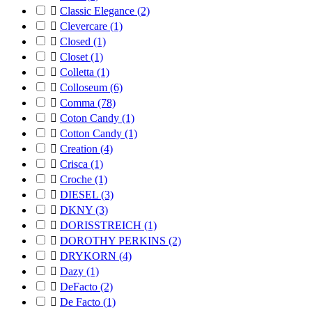

Classic Elegance
(2)

Clevercare
(1)

Closed
(1)

Closet
(1)

Colletta
(1)

Colloseum
(6)

Comma
(78)

Coton Candy
(1)

Cotton Candy
(1)

Creation
(4)

Crisca
(1)

Croche
(1)

DIESEL
(3)

DKNY
(3)

DORISSTREICH
(1)

DOROTHY PERKINS
(2)

DRYKORN
(4)

Dazy
(1)

DeFacto
(2)

De Facto
(1)