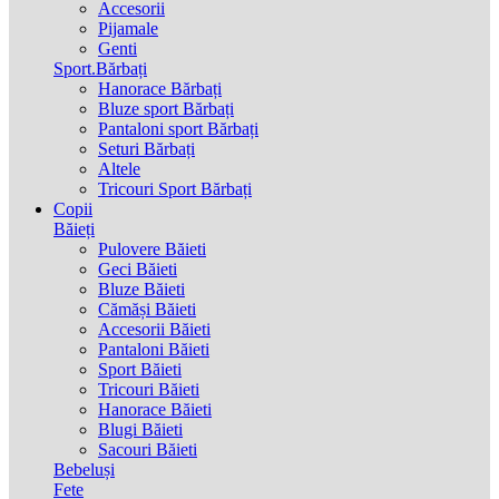
Accesorii
Pijamale
Genti
Sport.Bărbați
Hanorace Bărbați
Bluze sport Bărbați
Pantaloni sport Bărbați
Seturi Bărbați
Altele
Tricouri Sport Bărbați
Copii
Băieți
Pulovere Băieti
Geci Băieti
Bluze Băieti
Cămăși Băieti
Accesorii Băieti
Pantaloni Băieti
Sport Băieti
Tricouri Băieti
Hanorace Băieti
Blugi Băieti
Sacouri Băieti
Bebeluși
Fete