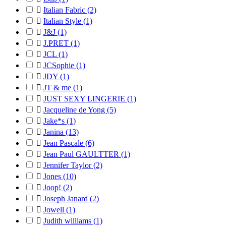

Italian Fabric
(2)

Italian Style
(1)

J&J
(1)

J.PRET
(1)

JCL
(1)

JCSophie
(1)

JDY
(1)

JT & me
(1)

JUST SEXY LINGERIE
(1)

Jacqueline de Yong
(5)

Jake*s
(1)

Janina
(13)

Jean Pascale
(6)

Jean Paul GAULTTER
(1)

Jennifer Taylor
(2)

Jones
(10)

Joop!
(2)

Joseph Janard
(2)

Jowell
(1)

Judith williams
(1)