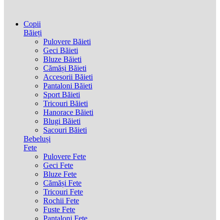
Copii
Băieți
Pulovere Băieti
Geci Băieti
Bluze Băieti
Cămăși Băieti
Accesorii Băieti
Pantaloni Băieti
Sport Băieti
Tricouri Băieti
Hanorace Băieti
Blugi Băieti
Sacouri Băieti
Bebeluși
Fete
Pulovere Fete
Geci Fete
Bluze Fete
Cămăși Fete
Tricouri Fete
Rochii Fete
Fuste Fete
Pantaloni Fete