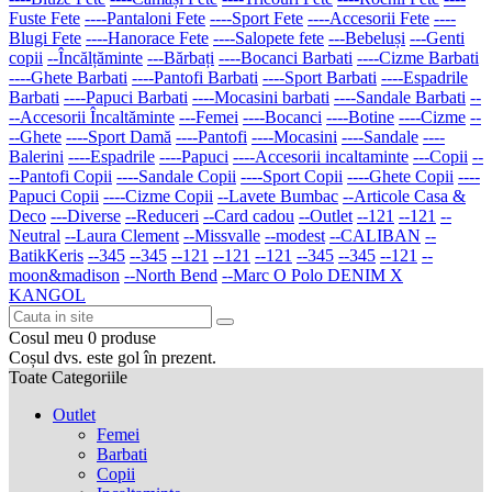
Fuste Fete
----Pantaloni Fete
----Sport Fete
----Accesorii Fete
----
Blugi Fete
----Hanorace Fete
----Salopete fete
---Bebeluși
---Genti
copii
--Încălțăminte
---Bărbați
----Bocanci Barbati
----Cizme Barbati
----Ghete Barbati
----Pantofi Barbati
----Sport Barbati
----Espadrile
Barbati
----Papuci Barbati
----Mocasini barbati
----Sandale Barbati
--
--Accesorii Încaltăminte
---Femei
----Bocanci
----Botine
----Cizme
--
--Ghete
----Sport Damă
----Pantofi
----Mocasini
----Sandale
----
Balerini
----Espadrile
----Papuci
----Accesorii incaltaminte
---Copii
--
--Pantofi Copii
----Sandale Copii
----Sport Copii
----Ghete Copii
----
Papuci Copii
----Cizme Copii
--Lavete Bumbac
--Articole Casa &
Deco
---Diverse
--Reduceri
--Card cadou
--Outlet
--121
--121
--
Neutral
--Laura Clement
--Missvalle
--modest
--CALIBAN
--
BatikKeris
--345
--345
--121
--121
--121
--345
--345
--121
--
moon&madison
--North Bend
--Marc O Polo DENIM X
KANGOL
Cosul meu
0
produse
Coșul dvs. este gol în prezent.
Toate Categoriile
Outlet
Femei
Barbati
Copii