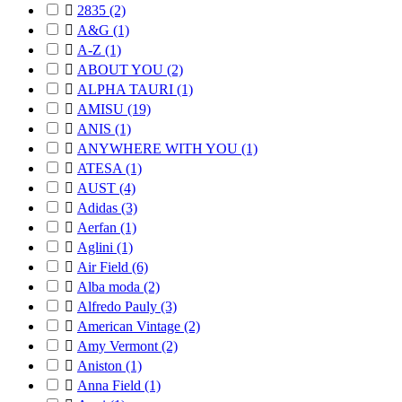

2835
(2)

A&G
(1)

A-Z
(1)

ABOUT YOU
(2)

ALPHA TAURI
(1)

AMISU
(19)

ANIS
(1)

ANYWHERE WITH YOU
(1)

ATESA
(1)

AUST
(4)

Adidas
(3)

Aerfan
(1)

Aglini
(1)

Air Field
(6)

Alba moda
(2)

Alfredo Pauly
(3)

American Vintage
(2)

Amy Vermont
(2)

Aniston
(1)

Anna Field
(1)