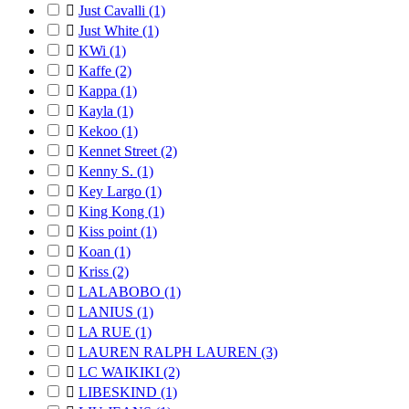

Just Cavalli
(1)

Just White
(1)

KWi
(1)

Kaffe
(2)

Kappa
(1)

Kayla
(1)

Kekoo
(1)

Kennet Street
(2)

Kenny S.
(1)

Key Largo
(1)

King Kong
(1)

Kiss point
(1)

Koan
(1)

Kriss
(2)

LALABOBO
(1)

LANIUS
(1)

LA RUE
(1)

LAUREN RALPH LAUREN
(3)

LC WAIKIKI
(2)

LIBESKIND
(1)