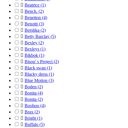

Beatrice
(1)

Bench.
(2)

Benetton
(4)

Benotti
(3)

Bershka
(2)

Betty Barclay
(5)

Bexley
(2)

Bexleys
(1)

Bikbok
(1)

Bisou' s Project
(2)

Black swan
(1)

Blacky dress
(1)

Blue Motion
(3)

Boden
(2)

Bonita
(4)

Bonita
(2)

Boohoo
(4)

Brax
(2)

Bright
(1)

Buffalo
(5)