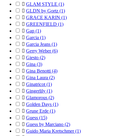

GLAM STYLE
(1)

GLDN by Gortz
(1)

GRACE KARIN
(1)

GREENFIELD
(1)

Gap
(1)

Garcia
(1)

Garcia Jeans
(1)

Gerry Weber
(6)

Giesto
(2)

Gina
(3)

Gina Benotti
(4)

Gina Laura
(2)

Ginatricot
(1)

Gingerlily
(1)

Glamorous
(2)

Golden Days
(1)

Grune Erde
(1)

Guess
(15)

Guess by Marciano
(2)

Guido Maria Kretschmer
(1)