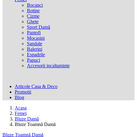
Bocanci
Botine
Cizme
Ghete
Sport Damă
Pantofi
Mocasini
Sandale
Balerini
Espadrile
Papuci
Accesorii incaltaminte
Articole Casa & Deco
Promotii
Blog
Acasa
Femei
Bluze Damă
Bluze Toamnă Damă
Bluze Toamnă Damă