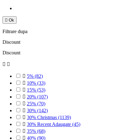

Ok
Filtrare dupa
Discount
Discount



5%
(82)

10%
(33)

15%
(53)

20%
(107)

25%
(70)

30%
(142)

30% Christmas
(1139)

30% Recent Adaugate
(45)

35%
(68)

40%
(90)