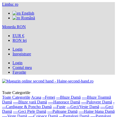
Limba:
ro
English
Română
Moneda
RON
EUR €
RON lei
Login
Inregistrare
Login
Contul meu
Favorite
Toate Categoriile
Toate Categoriile
Acasa
--Femei
---Bluze Damă
----Bluze Toamnă
Damă
----Bluze vară Damă
----Hanorace Damă
----Pulovere Damă
-
---Cardigane & Poncho Damă
---Fuste
---Geci/Veste Damă
----Geci
Damă
----Geci Piele Damă
----Paltoane Damă
----Haine blana Damă
----Veste Damă
----Cojoace Damă
---Pantaloni Damă
----Pantaloni