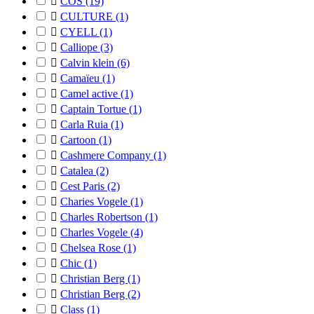

COS
(19)

CULTURE
(1)

CYELL
(1)

Calliope
(3)

Calvin klein
(6)

Camaïeu
(1)

Camel active
(1)

Captain Tortue
(1)

Carla Ruia
(1)

Cartoon
(1)

Cashmere Company
(1)

Catalea
(2)

Cest Paris
(2)

Charies Vogele
(1)

Charles Robertson
(1)

Charles Vogele
(4)

Chelsea Rose
(1)

Chic
(1)

Christian Berg
(1)

Christian Berg
(2)

Class
(1)