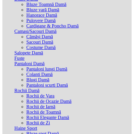
Bluze Toamnă Damă
Bluze vară Damă
Hanorace Damă
Pulovere Damă
Cardigane & Poncho Damă
Camasi/Sacouri Damă
Cămăși Damă
Sacouri Damă
Costume Damă
Salopete Damă
Fuste
Pantaloni Damă
Pantaloni lungi Damă
Colanti Damă
Blugi Damă
Pantaloni scurti Damă
Rochii Damă
Rochii de Vara
Rochii de Ocazie Damă
Rochii de Iarnă
Rochii de Toamnă
Rochii Elegante Damă
Rochii de Zi
Haine Sport
Bluze spot Damă