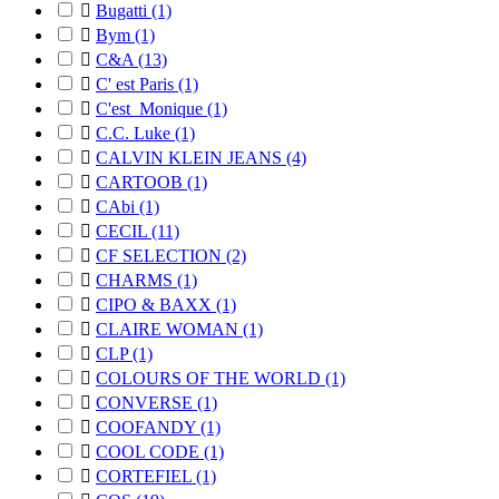

Bugatti
(1)

Bym
(1)

C&A
(13)

C' est Paris
(1)

C'est_Monique
(1)

C.C. Luke
(1)

CALVIN KLEIN JEANS
(4)

CARTOOB
(1)

CAbi
(1)

CECIL
(11)

CF SELECTION
(2)

CHARMS
(1)

CIPO & BAXX
(1)

CLAIRE WOMAN
(1)

CLP
(1)

COLOURS OF THE WORLD
(1)

CONVERSE
(1)

COOFANDY
(1)

COOL CODE
(1)

CORTEFIEL
(1)