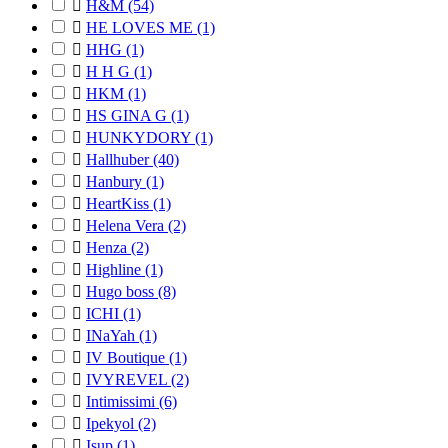

H&M
(54)

HE LOVES ME
(1)

HHG
(1)

H H G
(1)

HKM
(1)

HS GINA G
(1)

HUNKYDORY
(1)

Hallhuber
(40)

Hanbury
(1)

HeartKiss
(1)

Helena Vera
(2)

Henza
(2)

Highline
(1)

Hugo boss
(8)

ICHI
(1)

INaYah
(1)

IV Boutique
(1)

IVYREVEL
(2)

Intimissimi
(6)

Ipekyol
(2)

Isup
(1)