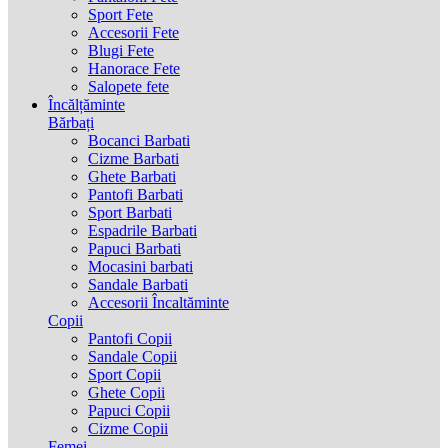
Sport Fete
Accesorii Fete
Blugi Fete
Hanorace Fete
Salopete fete
Încălțăminte
Bărbați
Bocanci Barbati
Cizme Barbati
Ghete Barbati
Pantofi Barbati
Sport Barbati
Espadrile Barbati
Papuci Barbati
Mocasini barbati
Sandale Barbati
Accesorii Încaltăminte
Copii
Pantofi Copii
Sandale Copii
Sport Copii
Ghete Copii
Papuci Copii
Cizme Copii
Femei