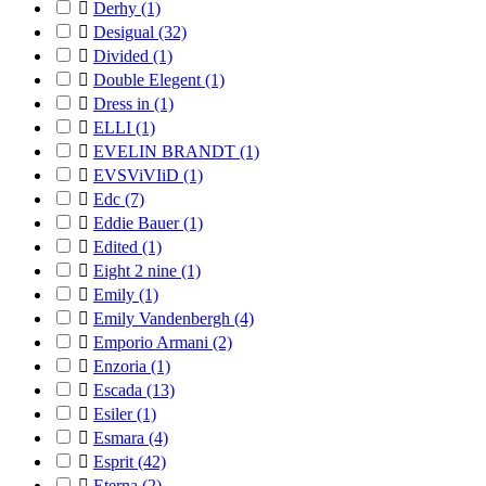

Derhy
(1)

Desigual
(32)

Divided
(1)

Double Elegent
(1)

Dress in
(1)

ELLI
(1)

EVELIN BRANDT
(1)

EVSViVIiD
(1)

Edc
(7)

Eddie Bauer
(1)

Edited
(1)

Eight 2 nine
(1)

Emily
(1)

Emily Vandenbergh
(4)

Emporio Armani
(2)

Enzoria
(1)

Escada
(13)

Esiler
(1)

Esmara
(4)

Esprit
(42)

Eterna
(2)