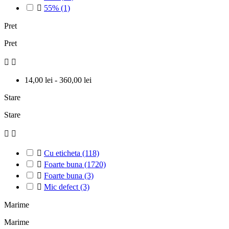

55%
(1)
Pret
Pret


14,00 lei - 360,00 lei
Stare
Stare



Cu eticheta
(118)

Foarte buna
(1720)

Foarte buna
(3)

Mic defect
(3)
Marime
Marime