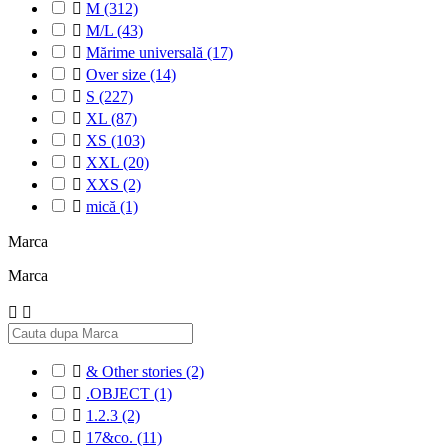

M
(312)

M/L
(43)

Mărime universală
(17)

Over size
(14)

S
(227)

XL
(87)

XS
(103)

XXL
(20)

XXS
(2)

mică
(1)
Marca
Marca



& Other stories
(2)

.OBJECT
(1)

1.2.3
(2)

17&co.
(11)