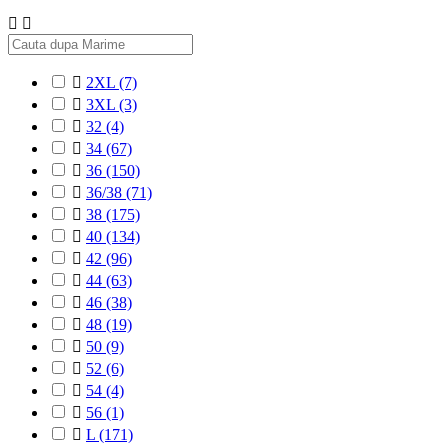



2XL
(7)

3XL
(3)

32
(4)

34
(67)

36
(150)

36/38
(71)

38
(175)

40
(134)

42
(96)

44
(63)

46
(38)

48
(19)

50
(9)

52
(6)

54
(4)

56
(1)

L
(171)