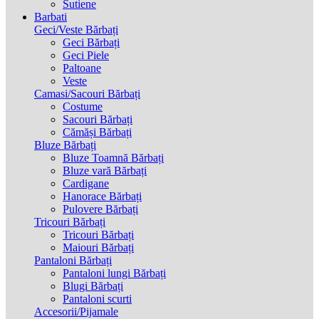
Sutiene
Barbati
Geci/Veste Bărbați
Geci Bărbați
Geci Piele
Paltoane
Veste
Camasi/Sacouri Bărbați
Costume
Sacouri Bărbați
Cămăși Bărbați
Bluze Bărbați
Bluze Toamnă Bărbați
Bluze vară Bărbați
Cardigane
Hanorace Bărbați
Pulovere Bărbați
Tricouri Bărbați
Tricouri Bărbați
Maiouri Bărbați
Pantaloni Bărbați
Pantaloni lungi Bărbați
Blugi Bărbați
Pantaloni scurti
Accesorii/Pijamale