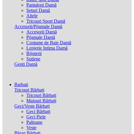
Pantaloni Damă
Seturi Damă
Altele
Tricouri Sport Damă
Accesorii/Pijamale Damă
Accesorii Damă
Pijamale Damă
Costume de Baie Damă
Lenjerie Intima Damă
Bijuterii
Sutiene
Genti Damă
Barbati
Tricouri Bărbați
Tricouri Bărbați
Maiouri Bărbați
Geci/Veste Bărbați
Geci Bărbați
Geci Piele
Paltoane
Veste
Bluze Bărbați