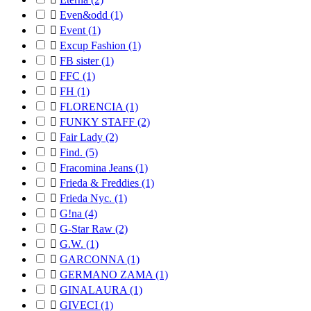

Even&odd
(1)

Event
(1)

Excup Fashion
(1)

FB sister
(1)

FFC
(1)

FH
(1)

FLORENCIA
(1)

FUNKY STAFF
(2)

Fair Lady
(2)

Find.
(5)

Fracomina Jeans
(1)

Frieda & Freddies
(1)

Frieda Nyc.
(1)

G!na
(4)

G-Star Raw
(2)

G.W.
(1)

GARCONNA
(1)

GERMANO ZAMA
(1)

GINALAURA
(1)

GIVECI
(1)