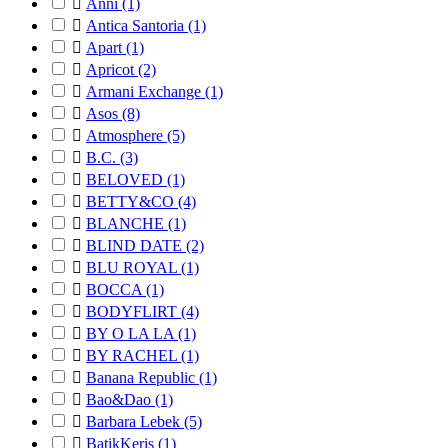

Anni
(1)

Antica Santoria
(1)

Apart
(1)

Apricot
(2)

Armani Exchange
(1)

Asos
(8)

Atmosphere
(5)

B.C.
(3)

BELOVED
(1)

BETTY&CO
(4)

BLANCHE
(1)

BLIND DATE
(2)

BLU ROYAL
(1)

BOCCA
(1)

BODYFLIRT
(4)

BY O LA LA
(1)

BY RACHEL
(1)

Banana Republic
(1)

Bao&Dao
(1)

Barbara Lebek
(5)

BatikKeris
(1)