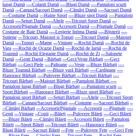
lungi Damă
----Colanti Damă
----Blugi Damă
----Pantaloni scurti
Damă
---Camasi/Sacouri Damă
----Cămăși Damă
----Sacouri Damă
----Costume Damă
---Haine Sport
----Bluze spot Damă
----Pantaloni
Damă
----Seturi Damă
----Altele
----Tricouri Sport Damă
---
Accesorii/Pijamale Damă
----Accesorii Damă
----Pijamale Damă
----
Costume de Baie Damă
----Lenjerie Intima Damă
----Bijuterii
----
Sutiene
---Tricouri, Maiouri si Topuri
----Tricouri Damă
----Maiouri
Damă
----Topuri
---Mame
---Vintage
---Rochii Damă
----Rochii de
Vara
----Rochii de Ocazie Damă
----Rochii de Iarnă
----Rochii de
Toamnă
----Rochii Elegante Damă
----Rochii de Zi
---Salopete
Damă
---Genti Damă
--Bărbați
---Geci/Veste Bărbați
----Geci
Bărbați
----Geci Piele
----Paltoane
----Veste
---Bluze Bărbați
----
Bluze Toamnă Bărbați
----Bluze vară Bărbați
----Cardigane
----
Hanorace Bărbați
----Pulovere Bărbați
---Tricouri Bărbați
----
Tricouri Bărbați
----Maiouri Bărbați
---Pantaloni Bărbați
----
Pantaloni lungi Bărbați
----Blugi Bărbați
----Pantaloni scurti
---
Sport.Bărbați
----Hanorace Bărbați
----Bluze sport Bărbați
----
Pantaloni sport Bărbați
----Seturi Bărbați
----Altele
----Tricouri Sport
Bărbați
---Camasi/Sacouri Bărbați
----Costume
----Sacouri Bărbați
--
--Cămăși Bărbați
---Accesorii/Pijamale
----Accesorii
----Pijamale
----
Genti
---Vintage
--Copii
---Băieți
----Pulovere Băieti
----Geci Băieti
----Bluze Băieti
----Cămăși Băieti
----Accesorii Băieti
----Pantaloni
Băieti
----Sport Băieti
----Tricouri Băieti
----Hanorace Băieti
----
Blugi Băieti
----Sacouri Băieti
---Fete
----Pulovere Fete
----Geci Fete
----Bluze Fete
----Cămăși Fete
----Tricouri Fete
----Rochii Fete
----