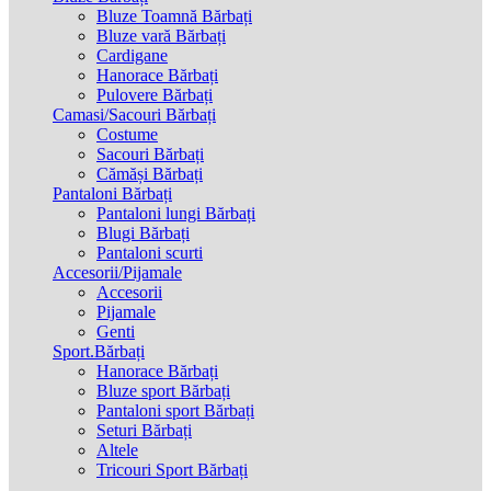
Bluze Toamnă Bărbați
Bluze vară Bărbați
Cardigane
Hanorace Bărbați
Pulovere Bărbați
Camasi/Sacouri Bărbați
Costume
Sacouri Bărbați
Cămăși Bărbați
Pantaloni Bărbați
Pantaloni lungi Bărbați
Blugi Bărbați
Pantaloni scurti
Accesorii/Pijamale
Accesorii
Pijamale
Genti
Sport.Bărbați
Hanorace Bărbați
Bluze sport Bărbați
Pantaloni sport Bărbați
Seturi Bărbați
Altele
Tricouri Sport Bărbați