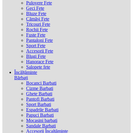
Pulovere Fete
Geci Fete
Bluze Fete
Cămăși Fete
Tricouri Fete
Rochii Fete
Fuste Fete
Pantaloni Fete
Sport Fete
Accesorii Fete
Blugi Fete
Hanorace Fete
Salopete fete
Încălțăminte
Bărbați
Bocanci Barbati
Cizme Barbati
Ghete Barbati
Pantofi Barbati
Sport Barbati
Espadrile Barbati
Papuci Barbati
Mocasini barbati
Sandale Barbati
Accesorii Încaltăminte