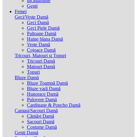
Incaltaminte
Genti
Femei
Geci/Veste Damă
Geci Damă
Geci Piele Damă
Paltoane Damă
Haine blana Damă
Veste Damă
Cojoace Damă
Tricouri, Maiouri si Topuri
Tricouri Damă
Maiouri Damă
Topuri
Bluze Damă
Bluze Toamnă Damă
Bluze vară Damă
Hanorace Damă
Pulovere Damă
Cardigane & Poncho Damă
Camasi/Sacouri Damă
Cămăși Damă
Sacouri Damă
Costume Damă
Genti Damă