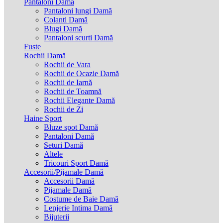
Pantaloni Damă
Pantaloni lungi Damă
Colanti Damă
Blugi Damă
Pantaloni scurti Damă
Fuste
Rochii Damă
Rochii de Vara
Rochii de Ocazie Damă
Rochii de Iarnă
Rochii de Toamnă
Rochii Elegante Damă
Rochii de Zi
Haine Sport
Bluze spot Damă
Pantaloni Damă
Seturi Damă
Altele
Tricouri Sport Damă
Accesorii/Pijamale Damă
Accesorii Damă
Pijamale Damă
Costume de Baie Damă
Lenjerie Intima Damă
Bijuterii