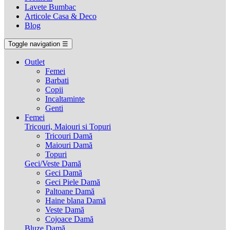
Lavete Bumbac
Articole Casa & Deco
Blog
Toggle navigation
☰
Outlet
Femei
Barbati
Copii
Incaltaminte
Genti
Femei
Tricouri, Maiouri si Topuri
Tricouri Damă
Maiouri Damă
Topuri
Geci/Veste Damă
Geci Damă
Geci Piele Damă
Paltoane Damă
Haine blana Damă
Veste Damă
Cojoace Damă
Bluze Damă