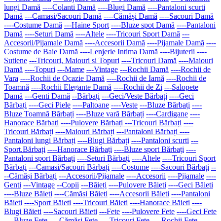
lungi Damă
----Colanti Damă
----Blugi Damă
----Pantaloni scurti
Damă
---Camasi/Sacouri Damă
----Cămăși Damă
----Sacouri Damă
----Costume Damă
---Haine Sport
----Bluze spot Damă
----Pantaloni
Damă
----Seturi Damă
----Altele
----Tricouri Sport Damă
---
Accesorii/Pijamale Damă
----Accesorii Damă
----Pijamale Damă
----
Costume de Baie Damă
----Lenjerie Intima Damă
----Bijuterii
----
Sutiene
---Tricouri, Maiouri si Topuri
----Tricouri Damă
----Maiouri
Damă
----Topuri
---Mame
---Vintage
---Rochii Damă
----Rochii de
Vara
----Rochii de Ocazie Damă
----Rochii de Iarnă
----Rochii de
Toamnă
----Rochii Elegante Damă
----Rochii de Zi
---Salopete
Damă
---Genti Damă
--Bărbați
---Geci/Veste Bărbați
----Geci
Bărbați
----Geci Piele
----Paltoane
----Veste
---Bluze Bărbați
----
Bluze Toamnă Bărbați
----Bluze vară Bărbați
----Cardigane
----
Hanorace Bărbați
----Pulovere Bărbați
---Tricouri Bărbați
----
Tricouri Bărbați
----Maiouri Bărbați
---Pantaloni Bărbați
----
Pantaloni lungi Bărbați
----Blugi Bărbați
----Pantaloni scurti
---
Sport.Bărbați
----Hanorace Bărbați
----Bluze sport Bărbați
----
Pantaloni sport Bărbați
----Seturi Bărbați
----Altele
----Tricouri Sport
Bărbați
---Camasi/Sacouri Bărbați
----Costume
----Sacouri Bărbați
--
--Cămăși Bărbați
---Accesorii/Pijamale
----Accesorii
----Pijamale
----
Genti
---Vintage
--Copii
---Băieți
----Pulovere Băieti
----Geci Băieti
----Bluze Băieti
----Cămăși Băieti
----Accesorii Băieti
----Pantaloni
Băieti
----Sport Băieti
----Tricouri Băieti
----Hanorace Băieti
----
Blugi Băieti
----Sacouri Băieti
---Fete
----Pulovere Fete
----Geci Fete
----Bluze Fete
----Cămăși Fete
----Tricouri Fete
----Rochii Fete
----