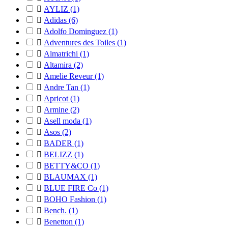

AYLIZ
(1)

Adidas
(6)

Adolfo Dominguez
(1)

Adventures des Toiles
(1)

Almatrichi
(1)

Altamira
(2)

Amelie Reveur
(1)

Andre Tan
(1)

Apricot
(1)

Armine
(2)

Asell moda
(1)

Asos
(2)

BADER
(1)

BELIZZ
(1)

BETTY&CO
(1)

BLAUMAX
(1)

BLUE FIRE Co
(1)

BOHO Fashion
(1)

Bench.
(1)

Benetton
(1)