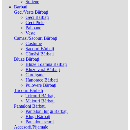
Sutiene
Barbati
Geci/Veste Bărbați
Geci Bărbați
Geci Piele
Paltoane
Veste
Camasi/Sacouri Bărbați
Costume
Sacouri Bărbați
Cămăși Bărbați
Bluze Bărbați
Bluze Toamnă Bărbați
Bluze vară Bărbați
Cardigane
Hanorace Bărbați
Pulovere Bărbați
Tricouri Bărbați
Tricouri Bărbați
Maiouri Bărbați
Pantaloni Bărbați
Pantaloni lungi Bărbați
Blugi Bărbați
Pantaloni scurti
Accesorii/Pijamale