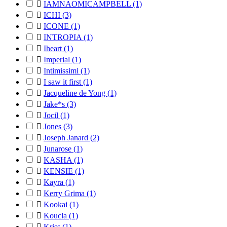

IAMNAOMICAMPBELL
(1)

ICHI
(3)

ICONE
(1)

INTROPIA
(1)

Iheart
(1)

Imperial
(1)

Intimissimi
(1)

I saw it first
(1)

Jacqueline de Yong
(1)

Jake*s
(3)

Jocil
(1)

Jones
(3)

Joseph Janard
(2)

Junarose
(1)

KASHA
(1)

KENSIE
(1)

Kayra
(1)

Kerry Grima
(1)

Kookai
(1)

Koucla
(1)

Kriss
(1)