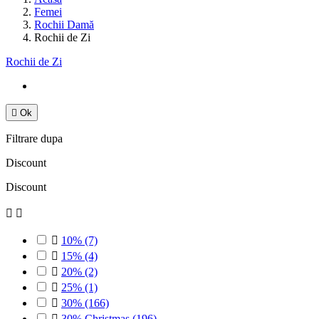
Femei
Rochii Damă
Rochii de Zi
Rochii de Zi

Ok
Filtrare dupa
Discount
Discount



10%
(7)

15%
(4)

20%
(2)

25%
(1)

30%
(166)

30% Christmas
(196)