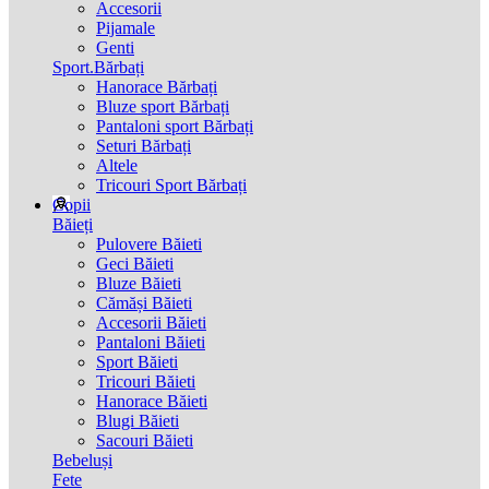
Accesorii
Pijamale
Genti
Sport.Bărbați
Hanorace Bărbați
Bluze sport Bărbați
Pantaloni sport Bărbați
Seturi Bărbați
Altele
Tricouri Sport Bărbați
Copii
Băieți
Pulovere Băieti
Geci Băieti
Bluze Băieti
Cămăși Băieti
Accesorii Băieti
Pantaloni Băieti
Sport Băieti
Tricouri Băieti
Hanorace Băieti
Blugi Băieti
Sacouri Băieti
Bebeluși
Fete