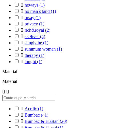

neways
(1)

no man s land
(1)

orsay
(1)

privacy
(1)

rich&royal
(2)

s.Oliver
(4)

simply be
(1)

summum woman
(1)

therapy
(1)

tought
(1)
Material
Material



Acrilic
(1)

Bumbac
(41)

Bumbac & Elastan
(20)

Bumbac & Liocel
(1)