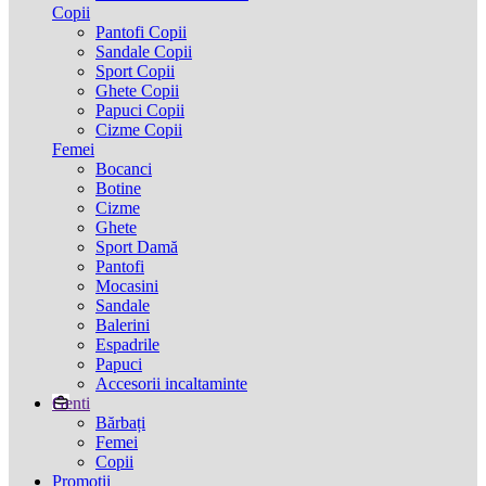
Copii
Pantofi Copii
Sandale Copii
Sport Copii
Ghete Copii
Papuci Copii
Cizme Copii
Femei
Bocanci
Botine
Cizme
Ghete
Sport Damă
Pantofi
Mocasini
Sandale
Balerini
Espadrile
Papuci
Accesorii incaltaminte
Genti
Bărbați
Femei
Copii
Promotii