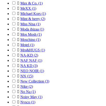

Max & Co.
(1)

MeXX
(1)

Michael Kors
(1)

Mint & berry
(2)

Miss Nisa
(1)

Moda ibizaa
(1)

Mos Mosh
(1)

Moschino
(1)

Motel
(1)

Mrs&HUGS
(1)

NA-KD
(2)

NAF NAF
(1)

NA KD
(3)

NEO NOIR
(1)

NN
(15)

New Collection
(3)

Nike
(2)

No Na
(1)

Noisy May
(1)

Nvsco
(1)