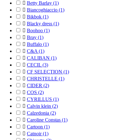

Betty Barlay
(1)

Biancoghiaccio
(1)

Bikbok
(1)

Blacky dress
(1)

Boohoo
(1)

Bray
(1)

Buffalo
(1)

C&A
(1)

CALIBAN
(1)

CECIL
(3)

CF SELECTION
(1)

CHRISTELLE
(1)

CIDER
(2)

COS
(2)

CYRILLUS
(1)

Calvin klein
(2)

Calzedonia
(2)

Caroline Constas
(1)

Cartoon
(1)

Catnoir
(1)