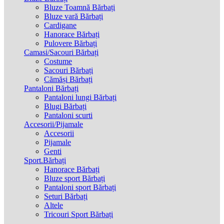
Bluze Toamnă Bărbați
Bluze vară Bărbați
Cardigane
Hanorace Bărbați
Pulovere Bărbați
Camasi/Sacouri Bărbați
Costume
Sacouri Bărbați
Cămăși Bărbați
Pantaloni Bărbați
Pantaloni lungi Bărbați
Blugi Bărbați
Pantaloni scurti
Accesorii/Pijamale
Accesorii
Pijamale
Genti
Sport.Bărbați
Hanorace Bărbați
Bluze sport Bărbați
Pantaloni sport Bărbați
Seturi Bărbați
Altele
Tricouri Sport Bărbați