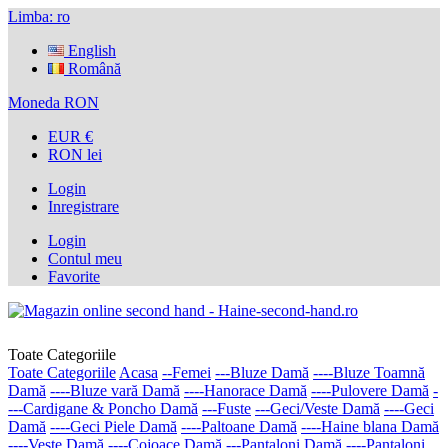
Limba:
ro
English
Română
Moneda
RON
EUR €
RON lei
Login
Inregistrare
Login
Contul meu
Favorite
Toate Categoriile
Toate Categoriile
Acasa
--Femei
---Bluze Damă
----Bluze Toamnă
Damă
----Bluze vară Damă
----Hanorace Damă
----Pulovere Damă
-
---Cardigane & Poncho Damă
---Fuste
---Geci/Veste Damă
----Geci
Damă
----Geci Piele Damă
----Paltoane Damă
----Haine blana Damă
----Veste Damă
----Cojoace Damă
---Pantaloni Damă
----Pantaloni