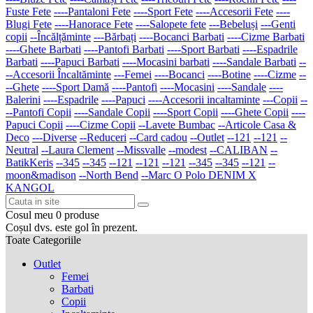
Fuste Fete
----Pantaloni Fete
----Sport Fete
----Accesorii Fete
----
Blugi Fete
----Hanorace Fete
----Salopete fete
---Bebeluși
---Genti
copii
--Încălțăminte
---Bărbați
----Bocanci Barbati
----Cizme Barbati
----Ghete Barbati
----Pantofi Barbati
----Sport Barbati
----Espadrile
Barbati
----Papuci Barbati
----Mocasini barbati
----Sandale Barbati
--
--Accesorii Încaltăminte
---Femei
----Bocanci
----Botine
----Cizme
--
--Ghete
----Sport Damă
----Pantofi
----Mocasini
----Sandale
----
Balerini
----Espadrile
----Papuci
----Accesorii incaltaminte
---Copii
--
--Pantofi Copii
----Sandale Copii
----Sport Copii
----Ghete Copii
----
Papuci Copii
----Cizme Copii
--Lavete Bumbac
--Articole Casa &
Deco
---Diverse
--Reduceri
--Card cadou
--Outlet
--121
--121
--
Neutral
--Laura Clement
--Missvalle
--modest
--CALIBAN
--
BatikKeris
--345
--345
--121
--121
--121
--345
--345
--121
--
moon&madison
--North Bend
--Marc O Polo DENIM X
KANGOL
Cosul meu
0
produse
Coșul dvs. este gol în prezent.
Toate Categoriile
Outlet
Femei
Barbati
Copii