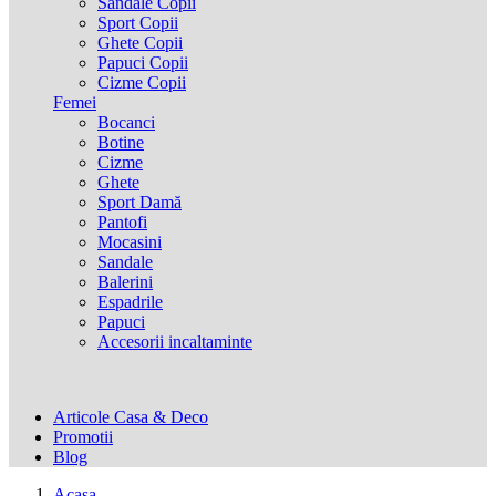
Sandale Copii
Sport Copii
Ghete Copii
Papuci Copii
Cizme Copii
Femei
Bocanci
Botine
Cizme
Ghete
Sport Damă
Pantofi
Mocasini
Sandale
Balerini
Espadrile
Papuci
Accesorii incaltaminte
Articole Casa & Deco
Promotii
Blog
Acasa