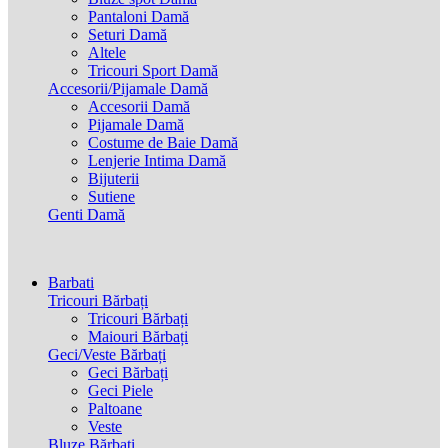
Pantaloni Damă
Seturi Damă
Altele
Tricouri Sport Damă
Accesorii/Pijamale Damă
Accesorii Damă
Pijamale Damă
Costume de Baie Damă
Lenjerie Intima Damă
Bijuterii
Sutiene
Genti Damă
Barbati
Tricouri Bărbați
Tricouri Bărbați
Maiouri Bărbați
Geci/Veste Bărbați
Geci Bărbați
Geci Piele
Paltoane
Veste
Bluze Bărbați