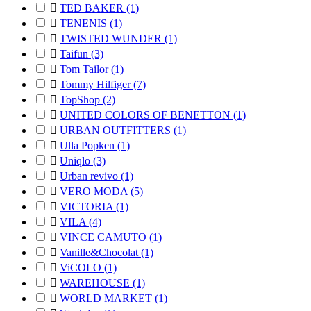

TED BAKER
(1)

TENENIS
(1)

TWISTED WUNDER
(1)

Taifun
(3)

Tom Tailor
(1)

Tommy Hilfiger
(7)

TopShop
(2)

UNITED COLORS OF BENETTON
(1)

URBAN OUTFITTERS
(1)

Ulla Popken
(1)

Uniqlo
(3)

Urban revivo
(1)

VERO MODA
(5)

VICTORIA
(1)

VILA
(4)

VINCE CAMUTO
(1)

Vanille&Chocolat
(1)

ViCOLO
(1)

WAREHOUSE
(1)

WORLD MARKET
(1)