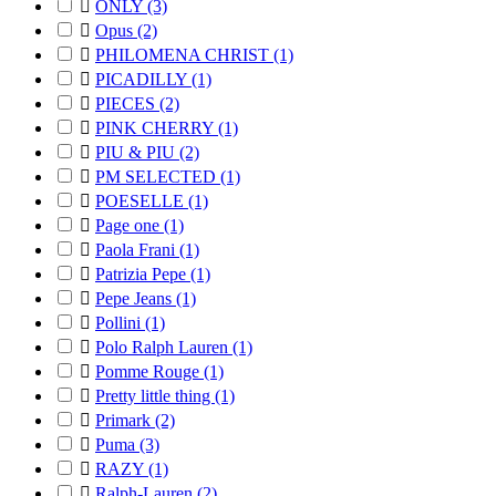

ONLY
(3)

Opus
(2)

PHILOMENA CHRIST
(1)

PICADILLY
(1)

PIECES
(2)

PINK CHERRY
(1)

PIU & PIU
(2)

PM SELECTED
(1)

POESELLE
(1)

Page one
(1)

Paola Frani
(1)

Patrizia Pepe
(1)

Pepe Jeans
(1)

Pollini
(1)

Polo Ralph Lauren
(1)

Pomme Rouge
(1)

Pretty little thing
(1)

Primark
(2)

Puma
(3)

RAZY
(1)

Ralph-Lauren
(2)