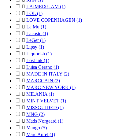

LAIMEIXUAM
(1)

LOL
(1)

LOVE COPENHAGEN
(1)

La Mu
(1)

Lacoste
(1)

LeGer
(1)

Lipsy
(1)

Liquorish
(1)

Lost Ink
(1)

Luisa Cerano
(1)

MADE IN ITALY
(2)

MARCCAIN
(2)

MARC NEW YORK
(1)

MILANIA
(1)

MINT VELVET
(1)

MISSGUIDED
(1)

MNG
(2)

Mads Norgaard
(1)

Mango
(5)

Marc Aurel
(1)