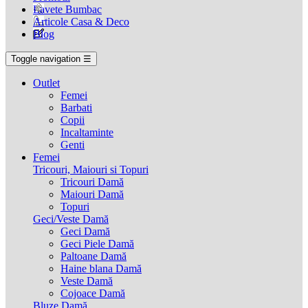
Lavete Bumbac
Articole Casa & Deco
Blog
Toggle navigation
☰
Outlet
Femei
Barbati
Copii
Incaltaminte
Genti
Femei
Tricouri, Maiouri si Topuri
Tricouri Damă
Maiouri Damă
Topuri
Geci/Veste Damă
Geci Damă
Geci Piele Damă
Paltoane Damă
Haine blana Damă
Veste Damă
Cojoace Damă
Bluze Damă