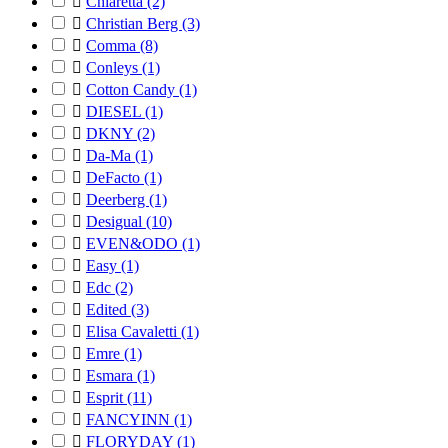

Chiaretta
(2)

Christian Berg
(3)

Comma
(8)

Conleys
(1)

Cotton Candy
(1)

DIESEL
(1)

DKNY
(2)

Da-Ma
(1)

DeFacto
(1)

Deerberg
(1)

Desigual
(10)

EVEN&ODO
(1)

Easy
(1)

Edc
(2)

Edited
(3)

Elisa Cavaletti
(1)

Emre
(1)

Esmara
(1)

Esprit
(11)

FANCYINN
(1)

FLORYDAY
(1)