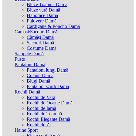
Bluze Toamnă Damă
Bluze vară Damă
Hanorace Damă
Pulovere Damă
Cardigane & Poncho Damă
Camasi/Sacouri Damă
Cămăși Damă
Sacouri Damă
Costume Damă
Salopete Damă
Fuste
Pantaloni Damă
Pantaloni lungi Damă
Colanti Damă
Blugi Damă
Pantaloni scurti Damă
Rochii Damă
Rochii de Vara
Rochii de Ocazie Damă
Rochii de Iarnă
Rochii de Toamnă
Rochii Elegante Damă
Rochii de Zi
Haine Sport
Bluze spot Damă