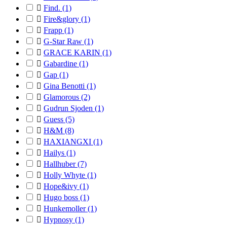

Find.
(1)

Fire&glory
(1)

Frapp
(1)

G-Star Raw
(1)

GRACE KARIN
(1)

Gabardine
(1)

Gap
(1)

Gina Benotti
(1)

Glamorous
(2)

Gudrun Sjoden
(1)

Guess
(5)

H&M
(8)

HAXIANGXI
(1)

Hailys
(1)

Hallhuber
(7)

Holly Whyte
(1)

Hope&ivy
(1)

Hugo boss
(1)

Hunkemoller
(1)

Hypnosy
(1)