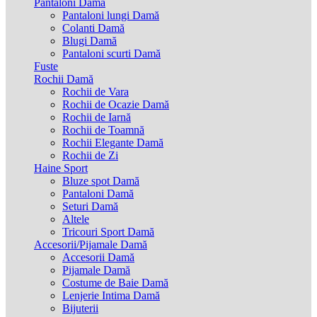
Pantaloni Damă
Pantaloni lungi Damă
Colanti Damă
Blugi Damă
Pantaloni scurti Damă
Fuste
Rochii Damă
Rochii de Vara
Rochii de Ocazie Damă
Rochii de Iarnă
Rochii de Toamnă
Rochii Elegante Damă
Rochii de Zi
Haine Sport
Bluze spot Damă
Pantaloni Damă
Seturi Damă
Altele
Tricouri Sport Damă
Accesorii/Pijamale Damă
Accesorii Damă
Pijamale Damă
Costume de Baie Damă
Lenjerie Intima Damă
Bijuterii