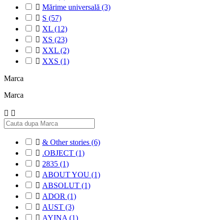

Mărime universală
(3)

S
(57)

XL
(12)

XS
(23)

XXL
(2)

XXS
(1)
Marca
Marca



& Other stories
(6)

.OBJECT
(1)

2835
(1)

ABOUT YOU
(1)

ABSOLUT
(1)

ADOR
(1)

AUST
(3)

AYINA
(1)