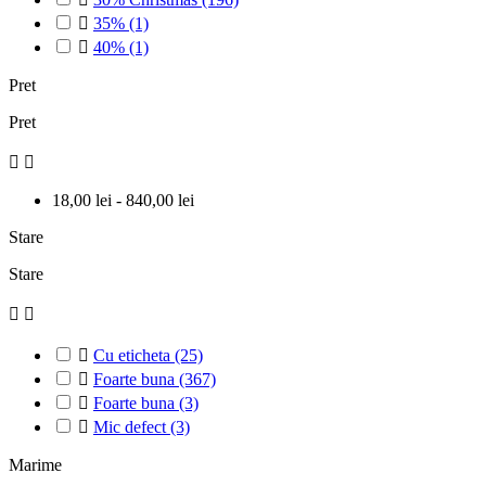

35%
(1)

40%
(1)
Pret
Pret


18,00 lei - 840,00 lei
Stare
Stare



Cu eticheta
(25)

Foarte buna
(367)

Foarte buna
(3)

Mic defect
(3)
Marime