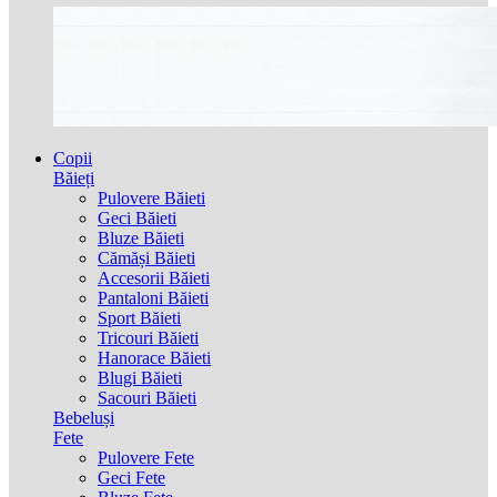
Copii
Băieți
Pulovere Băieti
Geci Băieti
Bluze Băieti
Cămăși Băieti
Accesorii Băieti
Pantaloni Băieti
Sport Băieti
Tricouri Băieti
Hanorace Băieti
Blugi Băieti
Sacouri Băieti
Bebeluși
Fete
Pulovere Fete
Geci Fete