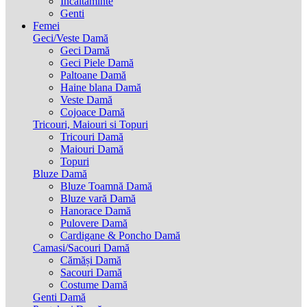
Incaltaminte
Genti
Femei
Geci/Veste Damă
Geci Damă
Geci Piele Damă
Paltoane Damă
Haine blana Damă
Veste Damă
Cojoace Damă
Tricouri, Maiouri si Topuri
Tricouri Damă
Maiouri Damă
Topuri
Bluze Damă
Bluze Toamnă Damă
Bluze vară Damă
Hanorace Damă
Pulovere Damă
Cardigane & Poncho Damă
Camasi/Sacouri Damă
Cămăși Damă
Sacouri Damă
Costume Damă
Genti Damă