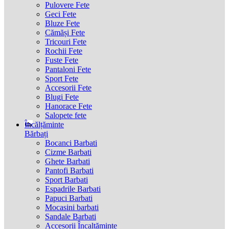
Pulovere Fete
Geci Fete
Bluze Fete
Cămăși Fete
Tricouri Fete
Rochii Fete
Fuste Fete
Pantaloni Fete
Sport Fete
Accesorii Fete
Blugi Fete
Hanorace Fete
Salopete fete
Încălțăminte
Bărbați
Bocanci Barbati
Cizme Barbati
Ghete Barbati
Pantofi Barbati
Sport Barbati
Espadrile Barbati
Papuci Barbati
Mocasini barbati
Sandale Barbati
Accesorii Încaltăminte