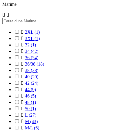
Marime



2XL
(1)

3XL
(1)

32
(1)

34
(42)

36
(54)

36/38
(18)

38
(38)

40
(29)

42
(24)

44
(9)

46
(5)

48
(1)

50
(1)

L
(27)

M
(43)

M/L
(6)