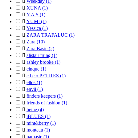

Weekday
(1)

XUNA
(1)

Y.A.S
(1)

YUMI
(1)

Yessica
(1)

ZARA TRAFALUC
(1)

Zara
(10)

Zara Basic
(2)

alistair trung
(1)

ashley brooke
(1)

cinque
(1)

c l e o PETITES
(1)

ellos
(1)

envii
(1)

finders keepers
(1)

friends of fashion
(1)

heine
(4)

iBLUES
(1)

mint&berry
(1)

monteau
(1)

namaste
(1)