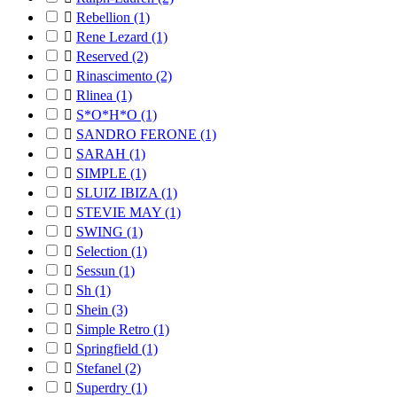

Rebellion
(1)

Rene Lezard
(1)

Reserved
(2)

Rinascimento
(2)

Rlinea
(1)

S*O*H*O
(1)

SANDRO FERONE
(1)

SARAH
(1)

SIMPLE
(1)

SLUIZ IBIZA
(1)

STEVIE MAY
(1)

SWING
(1)

Selection
(1)

Sessun
(1)

Sh
(1)

Shein
(3)

Simple Retro
(1)

Springfield
(1)

Stefanel
(2)

Superdry
(1)