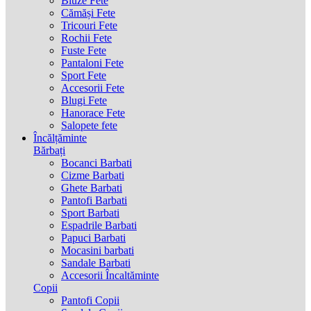
Bluze Fete
Cămăși Fete
Tricouri Fete
Rochii Fete
Fuste Fete
Pantaloni Fete
Sport Fete
Accesorii Fete
Blugi Fete
Hanorace Fete
Salopete fete
Încălțăminte
Bărbați
Bocanci Barbati
Cizme Barbati
Ghete Barbati
Pantofi Barbati
Sport Barbati
Espadrile Barbati
Papuci Barbati
Mocasini barbati
Sandale Barbati
Accesorii Încaltăminte
Copii
Pantofi Copii