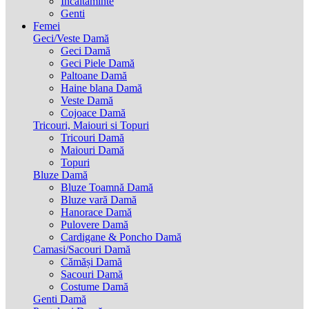
Incaltaminte
Genti
Femei
Geci/Veste Damă
Geci Damă
Geci Piele Damă
Paltoane Damă
Haine blana Damă
Veste Damă
Cojoace Damă
Tricouri, Maiouri si Topuri
Tricouri Damă
Maiouri Damă
Topuri
Bluze Damă
Bluze Toamnă Damă
Bluze vară Damă
Hanorace Damă
Pulovere Damă
Cardigane & Poncho Damă
Camasi/Sacouri Damă
Cămăși Damă
Sacouri Damă
Costume Damă
Genti Damă