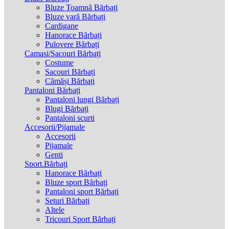
Bluze Toamnă Bărbați
Bluze vară Bărbați
Cardigane
Hanorace Bărbați
Pulovere Bărbați
Camasi/Sacouri Bărbați
Costume
Sacouri Bărbați
Cămăși Bărbați
Pantaloni Bărbați
Pantaloni lungi Bărbați
Blugi Bărbați
Pantaloni scurti
Accesorii/Pijamale
Accesorii
Pijamale
Genti
Sport.Bărbați
Hanorace Bărbați
Bluze sport Bărbați
Pantaloni sport Bărbați
Seturi Bărbați
Altele
Tricouri Sport Bărbați