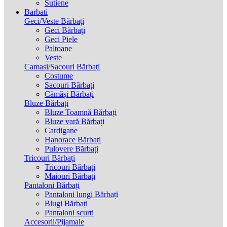
Sutiene
Barbati
Geci/Veste Bărbați
Geci Bărbați
Geci Piele
Paltoane
Veste
Camasi/Sacouri Bărbați
Costume
Sacouri Bărbați
Cămăși Bărbați
Bluze Bărbați
Bluze Toamnă Bărbați
Bluze vară Bărbați
Cardigane
Hanorace Bărbați
Pulovere Bărbați
Tricouri Bărbați
Tricouri Bărbați
Maiouri Bărbați
Pantaloni Bărbați
Pantaloni lungi Bărbați
Blugi Bărbați
Pantaloni scurti
Accesorii/Pijamale