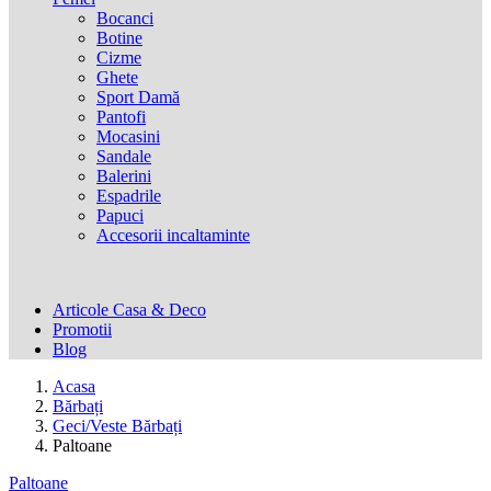
Bocanci
Botine
Cizme
Ghete
Sport Damă
Pantofi
Mocasini
Sandale
Balerini
Espadrile
Papuci
Accesorii incaltaminte
Articole Casa & Deco
Promotii
Blog
Acasa
Bărbați
Geci/Veste Bărbați
Paltoane
Paltoane