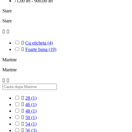
71,00 lei - 900,00 lei
Stare
Stare



Cu eticheta
(4)

Foarte buna
(19)
Marime
Marime



28
(1)

46
(1)

48
(1)

50
(1)

54
(1)

56
(3)