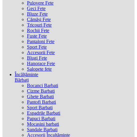
Pulovere Fete
Geci Fete
Bluze Fete
Cămăși Fete
Tricouri Fete
Rochii Fete
Fuste Fete
Pantaloni Fete
Sport Fete
Accesorii Fete
Blugi Fete
Hanorace Fete
Salopete fete
Încălțăminte
Bărbați
Bocanci Barbati
Cizme Barbati
Ghete Barbati
Pantofi Barbati
Sport Barbati
Espadrile Barbati
Papuci Barbati
Mocasini barbati
Sandale Barbati
Accesorii Încaltăminte