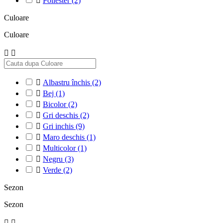

Poliester
(2)
Culoare
Culoare



Albastru închis
(2)

Bej
(1)

Bicolor
(2)

Gri deschis
(2)

Gri inchis
(9)

Maro deschis
(1)

Multicolor
(1)

Negru
(3)

Verde
(2)
Sezon
Sezon

