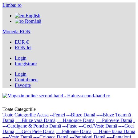
Limba:
ro
English
Română
Moneda
RON
EUR €
RON lei
Login
Inregistrare
Login
Contul meu
Favorite
Toate Categoriile
Toate Categoriile
Acasa
--Femei
---Bluze Damă
----Bluze Toamnă
Damă
----Bluze vară Damă
----Hanorace Damă
----Pulovere Damă
-
---Cardigane & Poncho Damă
---Fuste
---Geci/Veste Damă
----Geci
Damă
----Geci Piele Damă
----Paltoane Damă
----Haine blana Damă
----Veste Damă
----Cojoace Damă
---Pantaloni Damă
----Pantaloni