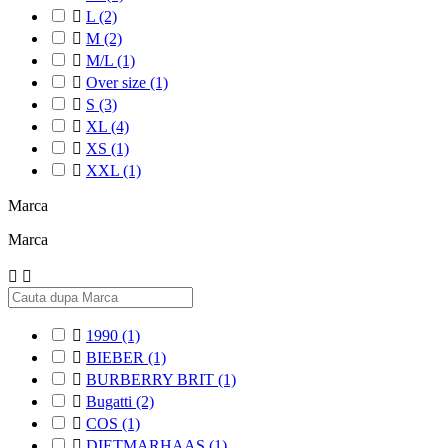

L
(2)

M
(2)

M/L
(1)

Over size
(1)

S
(3)

XL
(4)

XS
(1)

XXL
(1)
Marca
Marca



1990
(1)

BIEBER
(1)

BURBERRY BRIT
(1)

Bugatti
(2)

COS
(1)

DIETMARHAAS
(1)