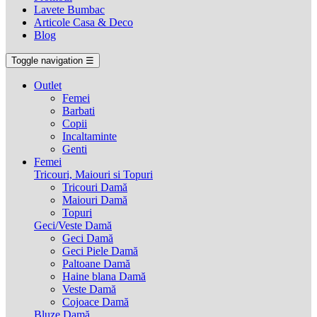
Lavete Bumbac
Articole Casa & Deco
Blog
Toggle navigation
☰
Outlet
Femei
Barbati
Copii
Incaltaminte
Genti
Femei
Tricouri, Maiouri si Topuri
Tricouri Damă
Maiouri Damă
Topuri
Geci/Veste Damă
Geci Damă
Geci Piele Damă
Paltoane Damă
Haine blana Damă
Veste Damă
Cojoace Damă
Bluze Damă