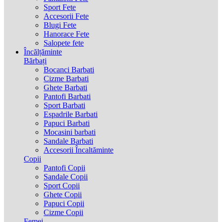
Sport Fete
Accesorii Fete
Blugi Fete
Hanorace Fete
Salopete fete
Încălțăminte
Bărbați
Bocanci Barbati
Cizme Barbati
Ghete Barbati
Pantofi Barbati
Sport Barbati
Espadrile Barbati
Papuci Barbati
Mocasini barbati
Sandale Barbati
Accesorii Încaltăminte
Copii
Pantofi Copii
Sandale Copii
Sport Copii
Ghete Copii
Papuci Copii
Cizme Copii
Femei