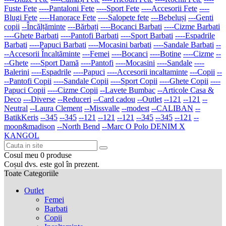
Fuste Fete
----Pantaloni Fete
----Sport Fete
----Accesorii Fete
----
Blugi Fete
----Hanorace Fete
----Salopete fete
---Bebeluși
---Genti
copii
--Încălțăminte
---Bărbați
----Bocanci Barbati
----Cizme Barbati
----Ghete Barbati
----Pantofi Barbati
----Sport Barbati
----Espadrile
Barbati
----Papuci Barbati
----Mocasini barbati
----Sandale Barbati
--
--Accesorii Încaltăminte
---Femei
----Bocanci
----Botine
----Cizme
--
--Ghete
----Sport Damă
----Pantofi
----Mocasini
----Sandale
----
Balerini
----Espadrile
----Papuci
----Accesorii incaltaminte
---Copii
--
--Pantofi Copii
----Sandale Copii
----Sport Copii
----Ghete Copii
----
Papuci Copii
----Cizme Copii
--Lavete Bumbac
--Articole Casa &
Deco
---Diverse
--Reduceri
--Card cadou
--Outlet
--121
--121
--
Neutral
--Laura Clement
--Missvalle
--modest
--CALIBAN
--
BatikKeris
--345
--345
--121
--121
--121
--345
--345
--121
--
moon&madison
--North Bend
--Marc O Polo DENIM X
KANGOL
Cosul meu
0
produse
Coșul dvs. este gol în prezent.
Toate Categoriile
Outlet
Femei
Barbati
Copii