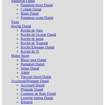
Pantaloni Damă
Pantaloni lungi Damă
Colanti Damă
Blugi Damă
Pantaloni scurti Damă
Fuste
Rochii Damă
Rochii de Vara
Rochii de Ocazie Damă
Rochii de Iarnă
Rochii de Toamnă
Rochii Elegante Damă
Rochii de Zi
Haine Sport
Bluze spot Damă
Pantaloni Damă
Seturi Damă
Altele
Tricouri Sport Damă
Accesorii/Pijamale Damă
Accesorii Damă
Pijamale Damă
Costume de Baie Damă
Lenjerie Intima Damă
Bijuterii