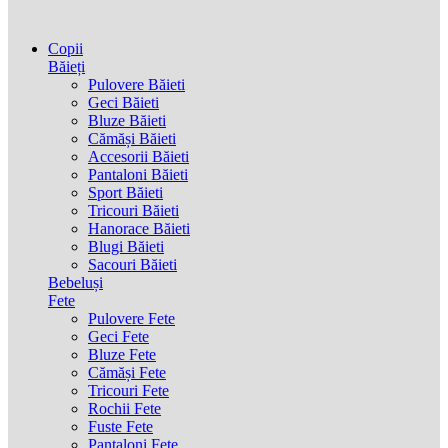
Copii
Băieți
Pulovere Băieti
Geci Băieti
Bluze Băieti
Cămăși Băieti
Accesorii Băieti
Pantaloni Băieti
Sport Băieti
Tricouri Băieti
Hanorace Băieti
Blugi Băieti
Sacouri Băieti
Bebeluși
Fete
Pulovere Fete
Geci Fete
Bluze Fete
Cămăși Fete
Tricouri Fete
Rochii Fete
Fuste Fete
Pantaloni Fete