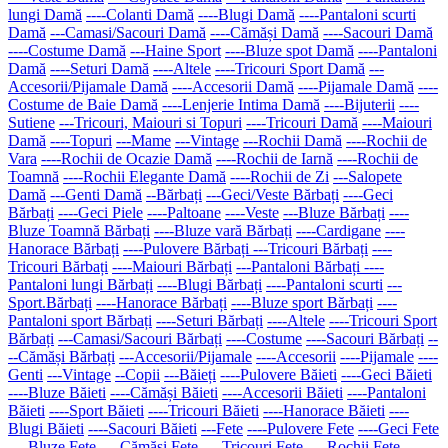
lungi Damă
----Colanti Damă
----Blugi Damă
----Pantaloni scurti
Damă
---Camasi/Sacouri Damă
----Cămăși Damă
----Sacouri Damă
----Costume Damă
---Haine Sport
----Bluze spot Damă
----Pantaloni
Damă
----Seturi Damă
----Altele
----Tricouri Sport Damă
---
Accesorii/Pijamale Damă
----Accesorii Damă
----Pijamale Damă
----
Costume de Baie Damă
----Lenjerie Intima Damă
----Bijuterii
----
Sutiene
---Tricouri, Maiouri si Topuri
----Tricouri Damă
----Maiouri
Damă
----Topuri
---Mame
---Vintage
---Rochii Damă
----Rochii de
Vara
----Rochii de Ocazie Damă
----Rochii de Iarnă
----Rochii de
Toamnă
----Rochii Elegante Damă
----Rochii de Zi
---Salopete
Damă
---Genti Damă
--Bărbați
---Geci/Veste Bărbați
----Geci
Bărbați
----Geci Piele
----Paltoane
----Veste
---Bluze Bărbați
----
Bluze Toamnă Bărbați
----Bluze vară Bărbați
----Cardigane
----
Hanorace Bărbați
----Pulovere Bărbați
---Tricouri Bărbați
----
Tricouri Bărbați
----Maiouri Bărbați
---Pantaloni Bărbați
----
Pantaloni lungi Bărbați
----Blugi Bărbați
----Pantaloni scurti
---
Sport.Bărbați
----Hanorace Bărbați
----Bluze sport Bărbați
----
Pantaloni sport Bărbați
----Seturi Bărbați
----Altele
----Tricouri Sport
Bărbați
---Camasi/Sacouri Bărbați
----Costume
----Sacouri Bărbați
--
--Cămăși Bărbați
---Accesorii/Pijamale
----Accesorii
----Pijamale
----
Genti
---Vintage
--Copii
---Băieți
----Pulovere Băieti
----Geci Băieti
----Bluze Băieti
----Cămăși Băieti
----Accesorii Băieti
----Pantaloni
Băieti
----Sport Băieti
----Tricouri Băieti
----Hanorace Băieti
----
Blugi Băieti
----Sacouri Băieti
---Fete
----Pulovere Fete
----Geci Fete
----Bluze Fete
----Cămăși Fete
----Tricouri Fete
----Rochii Fete
----