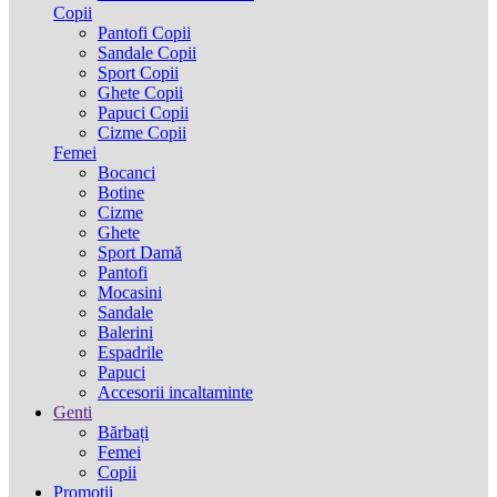
Copii
Pantofi Copii
Sandale Copii
Sport Copii
Ghete Copii
Papuci Copii
Cizme Copii
Femei
Bocanci
Botine
Cizme
Ghete
Sport Damă
Pantofi
Mocasini
Sandale
Balerini
Espadrile
Papuci
Accesorii incaltaminte
Genti
Bărbați
Femei
Copii
Promotii