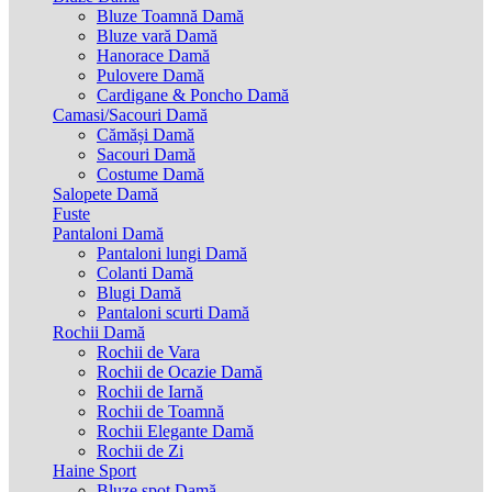
Bluze Toamnă Damă
Bluze vară Damă
Hanorace Damă
Pulovere Damă
Cardigane & Poncho Damă
Camasi/Sacouri Damă
Cămăși Damă
Sacouri Damă
Costume Damă
Salopete Damă
Fuste
Pantaloni Damă
Pantaloni lungi Damă
Colanti Damă
Blugi Damă
Pantaloni scurti Damă
Rochii Damă
Rochii de Vara
Rochii de Ocazie Damă
Rochii de Iarnă
Rochii de Toamnă
Rochii Elegante Damă
Rochii de Zi
Haine Sport
Bluze spot Damă