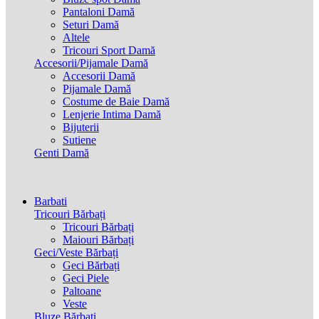
Pantaloni Damă
Seturi Damă
Altele
Tricouri Sport Damă
Accesorii/Pijamale Damă
Accesorii Damă
Pijamale Damă
Costume de Baie Damă
Lenjerie Intima Damă
Bijuterii
Sutiene
Genti Damă
Barbati
Tricouri Bărbați
Tricouri Bărbați
Maiouri Bărbați
Geci/Veste Bărbați
Geci Bărbați
Geci Piele
Paltoane
Veste
Bluze Bărbați