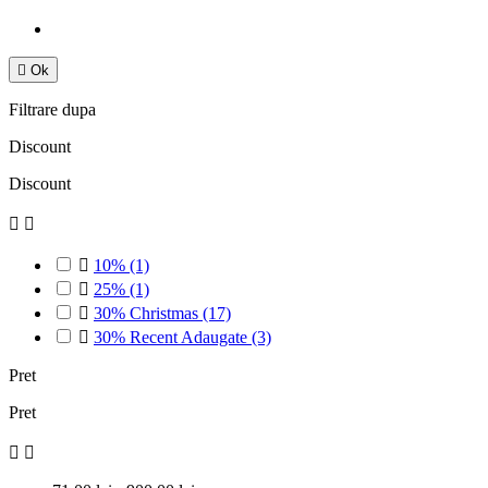

Ok
Filtrare dupa
Discount
Discount



10%
(1)

25%
(1)

30% Christmas
(17)

30% Recent Adaugate
(3)
Pret
Pret

