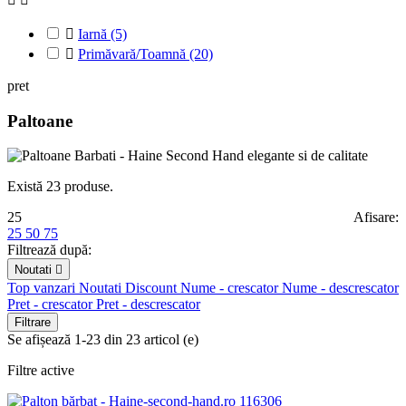

Iarnă
(5)

Primăvară/Toamnă
(20)
pret
Paltoane
Există 23 produse.
25
Afisare:
25
50
75
Filtrează după:
Noutati

Top vanzari
Noutati
Discount
Nume - crescator
Nume - descrescator
Pret - crescator
Pret - descrescator
Filtrare
Se afișează 1-23 din 23 articol (e)
Filtre active