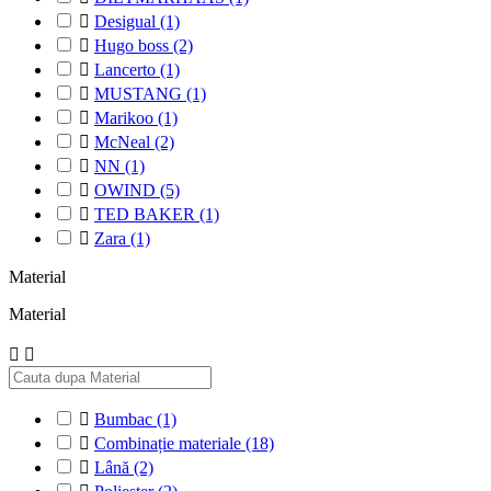

Desigual
(1)

Hugo boss
(2)

Lancerto
(1)

MUSTANG
(1)

Marikoo
(1)

McNeal
(2)

NN
(1)

OWIND
(5)

TED BAKER
(1)

Zara
(1)
Material
Material



Bumbac
(1)

Combinație materiale
(18)

Lână
(2)