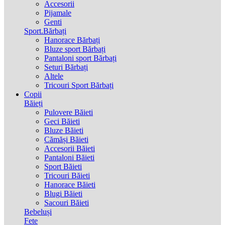
Accesorii
Pijamale
Genti
Sport.Bărbați
Hanorace Bărbați
Bluze sport Bărbați
Pantaloni sport Bărbați
Seturi Bărbați
Altele
Tricouri Sport Bărbați
Copii
Băieți
Pulovere Băieti
Geci Băieti
Bluze Băieti
Cămăși Băieti
Accesorii Băieti
Pantaloni Băieti
Sport Băieti
Tricouri Băieti
Hanorace Băieti
Blugi Băieti
Sacouri Băieti
Bebeluși
Fete