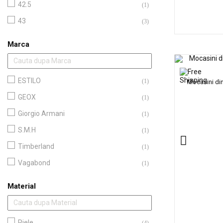
42.5
(1)
43
(3)
Marca
ESTILO
(1)
Mocasini din
GEOX
(1)
Giorgio Armani
(1)
S.M.H
(1)
Timberland
(1)
Vagabond
(1)
Material
Piele