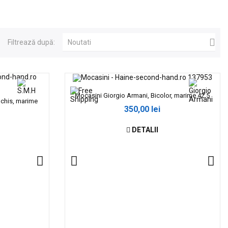

Filtrează după:
Noutati
Mocasini Giorgio Armani, Bicolor, marime 42.5
nchis, marime
350,00 lei
DETALII