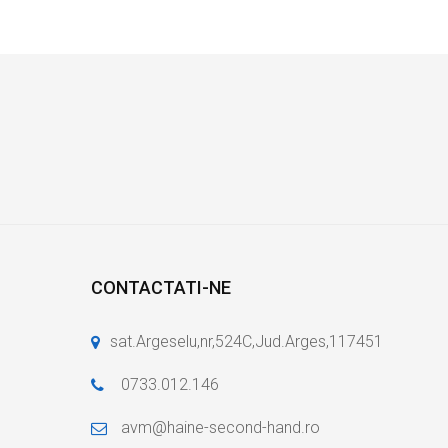
CONTACTATI-NE
sat.Argeselu,nr,524C,Jud.Arges,117451
0733.012.146
avm@haine-second-hand.ro