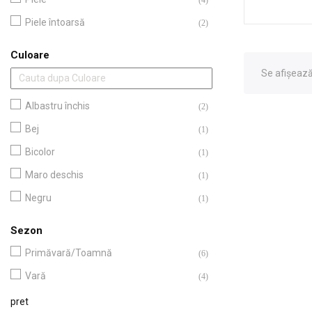
(4)
Piele întoarsă
(2)
Culoare
Se afișează 
Albastru închis
(2)
Bej
(1)
Bicolor
(1)
Maro deschis
(1)
Negru
(1)
Sezon
Primăvară/Toamnă
(6)
Vară
(4)
pret