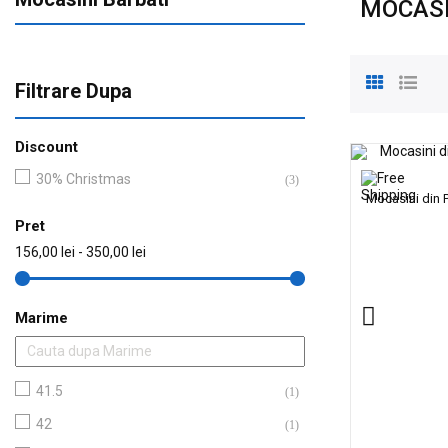
MOCASI
Filtrare Dupa
Discount
30% Christmas
(3)
Mocasini din 
Pret
156,00 lei - 350,00 lei
Marime
41.5
(1)
42
(1)