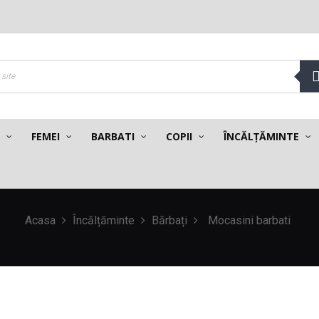
FEMEI
BARBATI
COPII
ÎNCĂLȚĂMINTE
Acasa
Încălțăminte
Bărbați
Mocasini barbati