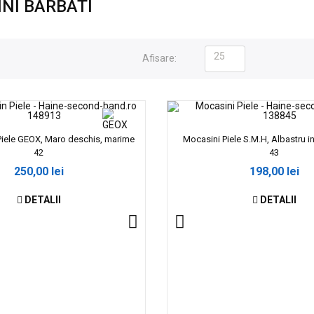
NI BARBATI
25
Afisare:
Piele GEOX, Maro deschis, marime
Mocasini Piele S.M.H, Albastru i
42
43
250,00 lei
198,00 lei
DETALII
DETALII